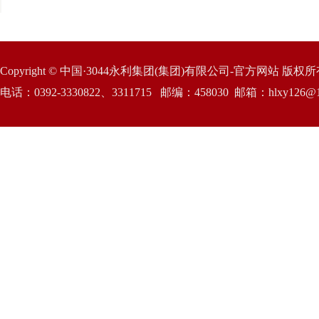
Copyright © 中国·3044永利集团(集团)有限公司-官方网
电话：0392-3330822、3311715 邮编：458030 邮箱：hlxy126@1