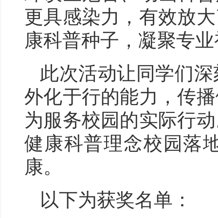
更具感染力，有效放大
康科普种子，凝聚专业
此次活动让同学们深
外化于行的能力，传播
为服务校园的实际行动
健康科普理念校园落
康。
以下为获奖名单：