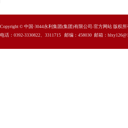
Copyright © 中国·3044永利集团(集团)有限公司-官方网
电话：0392-3330822、3311715 邮编：458030 邮箱：hlxy126@1