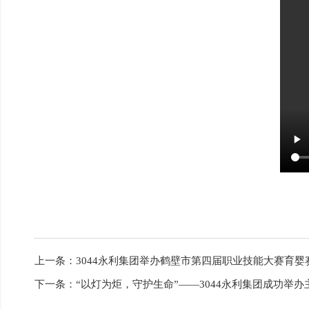
上一条：
3044永利集团举办鹤壁市第四届职业技能大赛育婴
下一条：
“以灯为炬，守护生命”——3044永利集团成功举